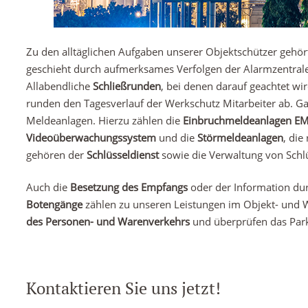
Zu den alltäglichen Aufgaben unserer Objektschützer gehör
geschieht durch aufmerksames Verfolgen der Alarmzentral
Allabendliche
Schließrunden
, bei denen darauf geachtet w
runden den Tagesverlauf der Werkschutz Mitarbeiter ab. Gan
Meldeanlagen. Hierzu zählen die
Einbruchmeldeanlagen
E
Videoüberwachungssystem
und die
Störmeldeanlagen
, die
gehören der
Schlüsseldienst
sowie die Verwaltung von Schlü
Auch die
Besetzung des Empfangs
oder der Information du
Botengänge
zählen zu unseren Leistungen im Objekt- und W
des Personen- und Warenverkehrs
und überprüfen das Park
Kontaktieren Sie uns jetzt!