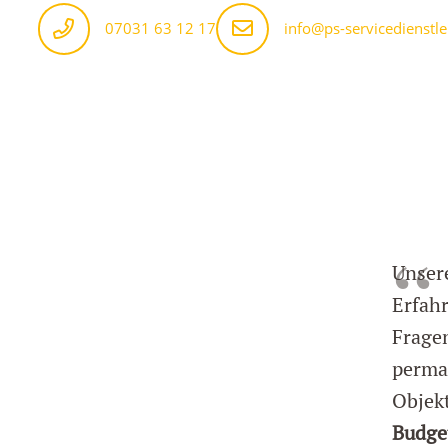
07031 63 12 17
info@ps-servicedienstle
Unsere
Erfah
Fragen
perman
Objek
Budge