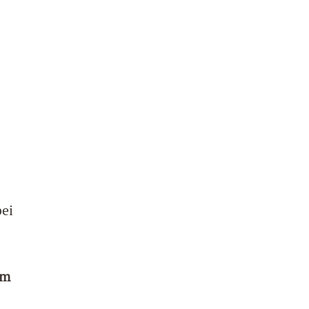
ei
em